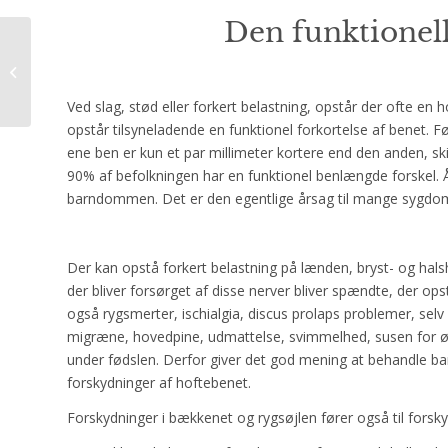
Den funktionell
Kun 43 gram
valnødder forbedre
din fedt status og
hjælpe mod diabetes.!
Ved slag, stød eller forkert belastning, opstår der ofte en
opstår tilsyneladende en funktionel forkortelse af benet. F
ene ben er kun et par millimeter kortere end den anden, sk
90% af befolkningen har en funktionel benlængde forskel. 
barndommen. Det er den egentlige årsag til mange sygd
Der kan opstå forkert belastning på lænden, bryst- og halsh
der bliver forsørget af disse nerver bliver spændte, der opst
også rygsmerter, ischialgia, discus prolaps problemer, se
migræne, hovedpine, udmattelse, svimmelhed, susen for ør
under fødslen. Derfor giver det god mening at behandle 
forskydninger af hoftebenet.
Forskydninger i bækkenet og rygsøjlen fører også til forskyd