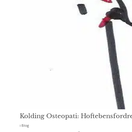
Kolding Osteopati: Hoftebensfordr
i
Blog