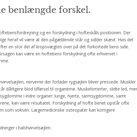
e benlængde forskel.
 hoftebensfordrejning og en forskydning i hofteskåls positionen. Der
ølge heraf vil være at den pågældende står og sidder skævt. Hvis det
ifter en stor del af kropsvægten over på det forkortede bens side.
Årsagen kan være en hoftebens forskydning ofte erhvervet i
omme.
virvelsøjlen, nerverne der forlader rygsøjlen bliver pressede. Muskler
år dårligere blod tilførsel til organerne. Muskelsmerter, slidte led, me
lv sygdomme i indre organer: lunge, hjerte, tarmsygdomme, samt
ene, kan være resultatet. Forskydning af hofte benet opstår ofte
barn som voksen. Lægemedicinske osteopater kan korrigere
ninger i halshvirvelsøjlen.