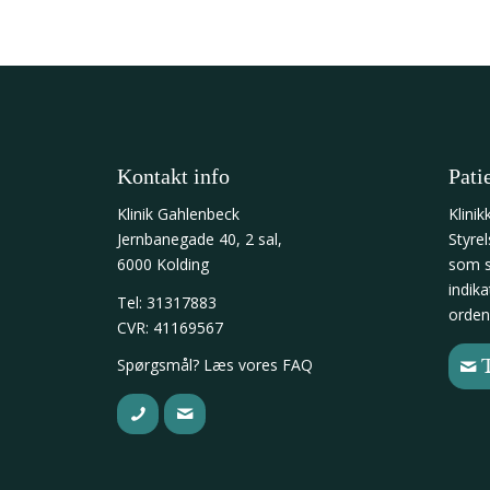
Kontakt info
Pati
Klinik Gahlenbeck
Klinik
Jernbanegade 40, 2 sal,
Styre
6000 Kolding
som si
indika
Tel: 31317883
orde
CVR: 41169567
Spørgsmål? Læs vores
FAQ