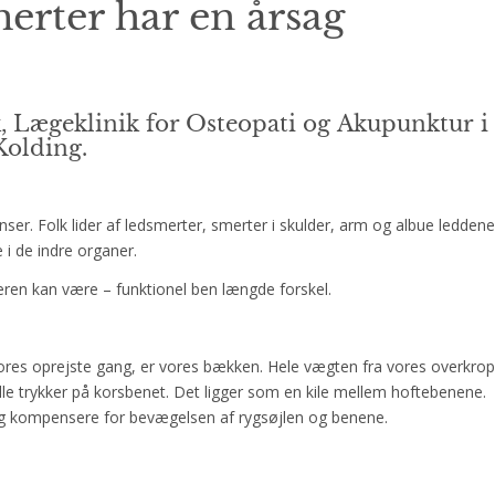
erter har en årsag
, Lægeklinik for
Osteopati
og
Akupunktur
i
Kolding.
r. Folk lider af ledsmerter, smerter i skulder, arm og albue leddene
 de indre organer.
ren kan være – funktionel ben længde forskel.
vores oprejste gang, er vores bækken. Hele vægten fra vores overkrop
lle trykker på korsbenet. Det ligger som en kile mellem hoftebenene.
ig kompensere for bevægelsen af rygsøjlen og benene.