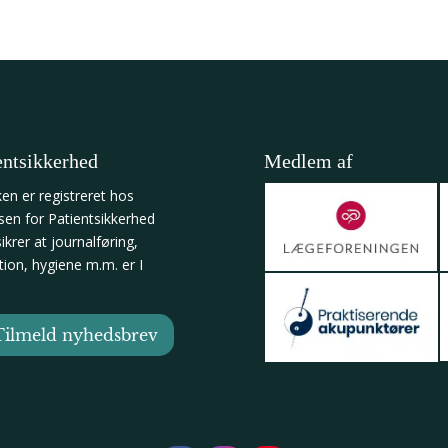
entsikkerhed
Medlem af
ken er registreret hos
lsen for Patientsikkerhed
krer at journalføring,
tion, hygiene m.m. er I
n
Tilmeld nyhedsbrev