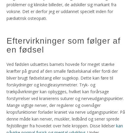
problemer og kliniske billeder, de adskiller sig markant fra
voksne. Det er derfor jeg er uddannet specielt inden for
pædiatrisk osteopati.
Eftervirkninger som følger af
en fødsel
Ved fødslen udsættes barnets hovede for meget stærke
kræfter på grund af den smalle fødselskanal eller fordi der
bliver brugt fødselstang eller sugekop. Dette kan føre til
forskydninger og knogleasymmetrier. Tryk- og
trækpåvirkninger kan opbygges, hvilket kan forårsage
forstyrrelser ved kranierens suturer og nerveudgangspunkter.
Mange vigtige nerver, der regulerer og overvåger
kropsfunktioner forlader kraniet via nerve udgangspunkter. På
denne måde kan nerver, muskler, ledbånd og sener sprede
fejlstillinger fra hovedet over hele kroppen. Disse lidelser
kan
påvirke normal fysisk og mental udvikling.
Under