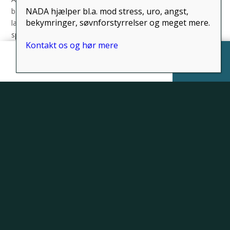
NADA hjælper bl.a. mod stress, uro, angst,
balance problemer, den såkaldte “KISS syndrom”,
bekymringer, søvnforstyrrelser og meget mere.
læse-stave svaghed(legasthenie/dyscalculia), understøttelse til
sproglige og motoriske udviklingsforsinkelser
Kontakt os og hør mere
Vækstforstyrrelser, motorisk klodsethed, sensorisk
integrationsforstyrelse.
Hjem
Menu
Book tid
Kontakt os
Neurologiske lidelser, Neurologiske sygdomme
(hjerne/nerve sygdomme)
Zerebral Parese/down syndrom (trisomi 21)
Problemer / ubehag med det muskuloskeletale system
Asymmetrisk kropsholdning, manglende evne til at kravle,
balance problemer, hofte dysplasi, skoilose, vækstsmerter,
rygsmerter, skæv hoved form, skæv hals
Smerter
hovedpine, uklare mavesmerter, vækstsmerter,
kroniske
smerter
med ukendt årsag, funktionelle lidelser
Andre gener
Enkelte tand gener, enkelte hørelse og synsproblemer, hyppig