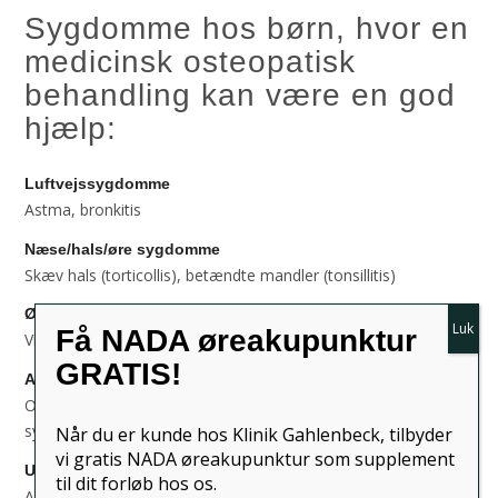
Sygdomme hos børn, hvor en
medicinsk osteopatisk
behandling kan være en god
hjælp:
Luftvejssygdomme
Astma, bronkitis
Næse/hals/øre sygdomme
Skæv hals (torticollis), betændte mandler (tonsillitis)
Øjensygdomme
Få NADA øreakupunktur
Visse synsforstyrrelser, tilstoppet tårekanal
GRATIS!
Adfærdsmæssige abnormiteter
Opmærksomheds underskuds syndrom, hyperaktivitets
syndrom (ADS / ADHD), køresyge, sengevædning
Når du er kunde hos Klinik Gahlenbeck, tilbyder
vi gratis NADA øreakupunktur som supplement
Udviklingsmæssige abnormiteter og forstyrrelser
til dit forløb hos os.
Asymmetrisk kropsholdning, manglende evne til at kravle,