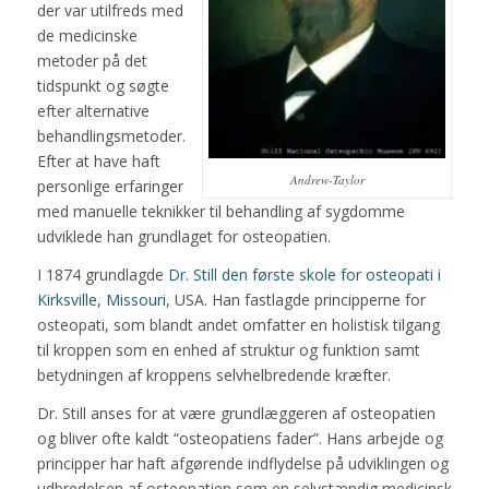
der var utilfreds med
de medicinske
metoder på det
tidspunkt og søgte
efter alternative
behandlingsmetoder.
Efter at have haft
Andrew-Taylor
personlige erfaringer
med manuelle teknikker til behandling af sygdomme
udviklede han grundlaget for osteopatien.
I 1874 grundlagde
Dr. Still den første skole for osteopati i
Kirksville, Missouri
, USA. Han fastlagde principperne for
osteopati, som blandt andet omfatter en holistisk tilgang
til kroppen som en enhed af struktur og funktion samt
betydningen af kroppens selvhelbredende kræfter.
Dr. Still anses for at være grundlæggeren af osteopatien
og bliver ofte kaldt “osteopatiens fader”. Hans arbejde og
principper har haft afgørende indflydelse på udviklingen og
udbredelsen af osteopatien som en selvstændig medicinsk