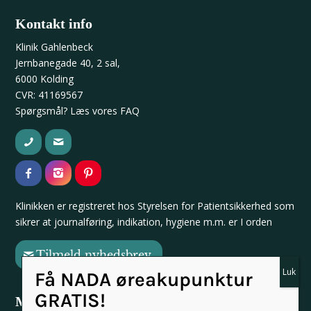
Kontakt info
Klinik Gahlenbeck
Jernbanegade 40, 2 sal,
6000 Kolding
CVR: 41169567
Spørgsmål? Læs vores
FAQ
Klinikken er registreret hos
Styrelsen for Patientsikkerhed
som
sikrer at journalføring, indikation, hygiene m.m. er I orden
Tilmeld nyhedsbrev
Få NADA øreakupunktur
GRATIS!
Medlem af