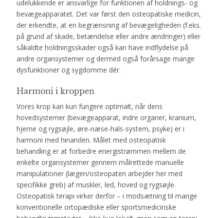
udelukkende er ansvarlige for funktionen af holdnings- og
bevægeapparatet. Det var først den osteopatiske medicin,
der erkendte, at en begrænsning af bevægeligheden (f.eks.
på grund af skade, betændelse eller andre ændringer) eller
såkaldte holdningsskader også kan have indflydelse på
andre organsystemer og dermed også forårsage mange
dysfunktioner og sygdomme dér.
Harmoni i kroppen
Vores krop kan kun fungere optimalt, når dens
hovedsystemer (bevægeapparat, indre organer, kranium,
hjerne og rygsøjle, øre-næse-hals-system, psyke) er i
harmoni med hinanden. Målet med osteopatisk
behandling er at forbedre energistrømmen mellem de
enkelte organsystemer gennem målrettede manuelle
manipulationer (lægen/osteopaten arbejder her med
specifikke greb) af muskler, led, hoved og rygsøjle.
Osteopatisk terapi virker derfor – i modsætning til mange
konventionelle ortopædiske eller sportsmedicinske