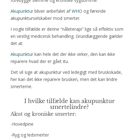
forebygge slemme og kroniske sygdomme.
Akupunktur
bliver anbefalet af
WHO
og førende
akupunkturselskaber mod smerter.
I nogle tilfælde er denne “nåleterapi” lige så effektiv som
en vestlig medicinsk behandling. Grundlæggende gælder
det at:
Akupunktur
kan hele det der ikke virker, den kan ikke
reparere hvad der er gået itu.
Det vil sige at akupunktur ved ledegigt med bruskskade,
her kan det ikke reparere brusken, men det kan lindre
smerterne.
I hvilke tilfælde kan akupunktur
smertelindre?
Akut og kroniske smerter:
-Hovedpine
-Ryg og ledsmerter