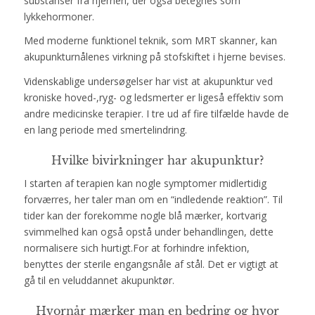
substanser fra hjernen, der også betegnes som
lykkehormoner.
Med moderne funktionel teknik, som MRT skanner, kan
akupunkturnålenes virkning på stofskiftet i hjerne bevises.
Videnskablige undersøgelser har vist at akupunktur ved
kroniske hoved-,ryg- og ledsmerter er ligeså effektiv som
andre medicinske terapier. I tre ud af fire tilfælde havde de
en lang periode med smertelindring.
Hvilke bivirkninger har akupunktur?
I starten af terapien kan nogle symptomer midlertidig
forværres, her taler man om en “indledende reaktion”. Til
tider kan der forekomme nogle blå mærker, kortvarig
svimmelhed kan også opstå under behandlingen, dette
normalisere sich hurtigt.For at forhindre infektion,
benyttes der sterile engangsnåle af stål.
Det er vigtigt at
gå til en veluddannet akupunktør.
Hvornår mærker man en bedring og hvor