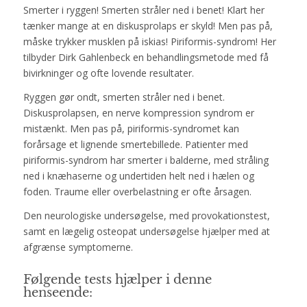
Smerter i ryggen! Smerten stråler ned i benet! Klart her
tænker mange at en diskusprolaps er skyld! Men pas på,
måske trykker musklen på iskias! Piriformis-syndrom! Her
tilbyder Dirk Gahlenbeck en behandlingsmetode med få
bivirkninger og ofte lovende resultater.
Ryggen gør ondt, smerten stråler ned i benet.
Diskusprolapsen, en nerve kompression syndrom er
mistænkt. Men pas på, piriformis-syndromet kan
forårsage et lignende smertebillede. Patienter med
piriformis-syndrom har smerter i balderne, med stråling
ned i knæhaserne og undertiden helt ned i hælen og
foden. Traume eller overbelastning er ofte årsagen.
Den neurologiske undersøgelse, med provokationstest,
samt en lægelig osteopat undersøgelse hjælper med at
afgrænse symptomerne.
Følgende tests hjælper i denne
henseende: