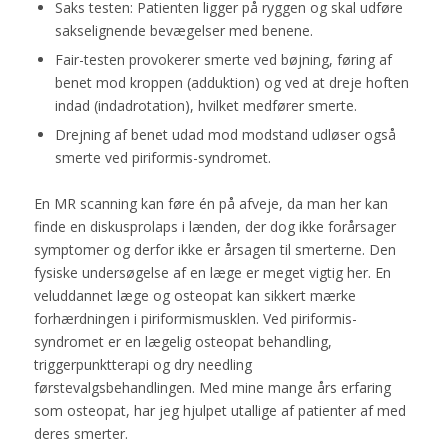
Saks testen: Patienten ligger på ryggen og skal udføre
sakselignende bevægelser med benene.
Fair-testen provokerer smerte ved bøjning, føring af
benet mod kroppen (adduktion) og ved at dreje hoften
indad (indadrotation), hvilket medfører smerte.
Drejning af benet udad mod modstand udløser også
smerte ved piriformis-syndromet.
En MR scanning kan føre én på afveje, da man her kan
finde en diskusprolaps i lænden, der dog ikke forårsager
symptomer og derfor ikke er årsagen til smerterne. Den
fysiske undersøgelse af en læge er meget vigtig her. En
veluddannet læge og osteopat kan sikkert mærke
forhærdningen i piriformismusklen. Ved piriformis-
syndromet er en lægelig osteopat behandling,
triggerpunktterapi og dry needling
førstevalgsbehandlingen. Med mine mange års erfaring
som osteopat, har jeg hjulpet utallige af patienter af med
deres smerter.