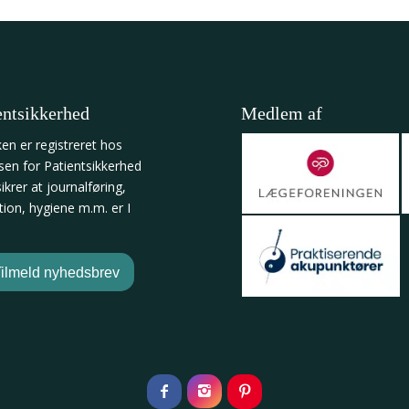
entsikkerhed
Medlem af
ken er registreret hos
lsen for Patientsikkerhed
krer at journalføring,
tion, hygiene m.m. er I
n
ilmeld nyhedsbrev