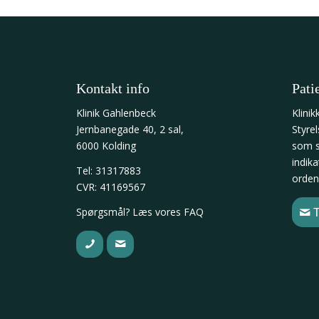
Kontakt info
Pati
Klinik Gahlenbeck
Klinik
Jernbanegade 40, 2 sal,
Styre
6000 Kolding
som si
indika
Tel: 31317883
orde
CVR: 41169567
Spørgsmål? Læs vores
FAQ
T