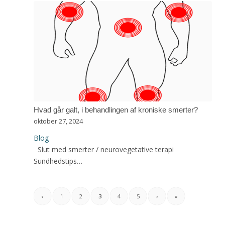
Hvad går galt, i behandlingen af kroniske smerter?
oktober 27, 2024
Blog
Slut med smerter / neurovegetative terapi
Sundhedstips…
‹
1
2
3
4
5
›
»