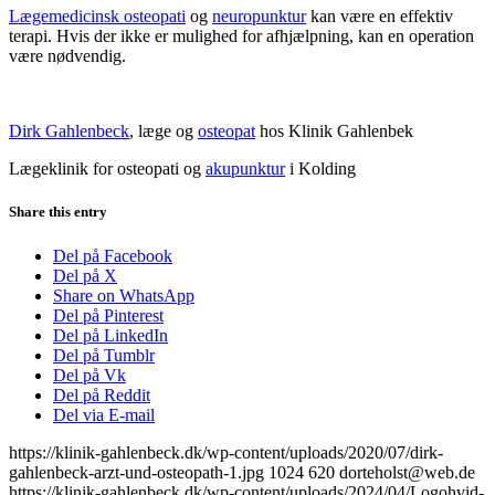
Lægemedicinsk osteopati
og
neuropunktur
kan være en effektiv
terapi. Hvis der ikke er mulighed for afhjælpning, kan en operation
være nødvendig.
Dirk Gahlenbeck
, læge og
osteopat
hos Klinik Gahlenbek
Lægeklinik for osteopati og
akupunktur
i Kolding
Share this entry
Del på Facebook
Del på X
Share on WhatsApp
Del på Pinterest
Del på LinkedIn
Del på Tumblr
Del på Vk
Del på Reddit
Del via E-mail
https://klinik-gahlenbeck.dk/wp-content/uploads/2020/07/dirk-
gahlenbeck-arzt-und-osteopath-1.jpg
1024
620
dorteholst@web.de
https://klinik-gahlenbeck.dk/wp-content/uploads/2024/04/Logohvid-