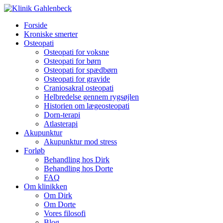
Forside
Kroniske smerter
Osteopati
Osteopati for voksne
Osteopati for børn
Osteopati for spædbørn
Osteopati for gravide
Craniosakral osteopati
Helbredelse gennem rygsøjlen
Historien om lægeosteopati
Dorn-terapi
Atlasterapi
Akupunktur
Akupunktur mod stress
Forløb
Behandling hos Dirk
Behandling hos Dorte
FAQ
Om klinikken
Om Dirk
Om Dorte
Vores filosofi
Blog