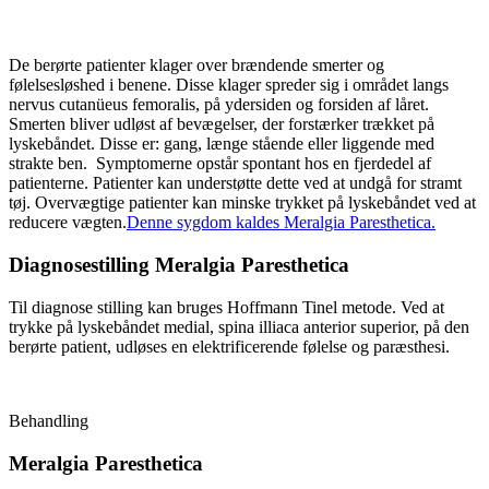
De berørte patienter klager over brændende smerter og
følelsesløshed i benene. Disse klager spreder sig i området langs
nervus cutanüeus femoralis, på ydersiden og forsiden af låret.
Smerten bliver udløst af bevægelser, der forstærker trækket på
lyskebåndet. Disse er: gang, længe stående eller liggende med
strakte ben. Symptomerne opstår spontant hos en fjerdedel af
patienterne. Patienter kan understøtte dette ved at undgå for stramt
tøj. Overvægtige patienter kan minske trykket på lyskebåndet ved at
reducere vægten.
Denne sygdom kaldes Meralgia Paresthetica.
Diagnosestilling Meralgia Paresthetica
Til diagnose stilling kan bruges Hoffmann Tinel metode. Ved at
trykke på lyskebåndet medial, spina illiaca anterior superior, på den
berørte patient, udløses en elektrificerende følelse og paræsthesi.
Behandling
Meralgia Paresthetica