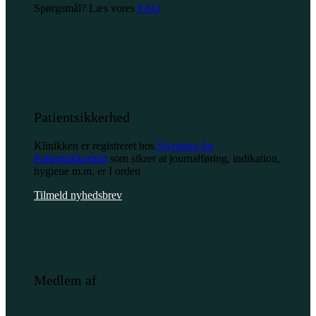
Spørgsmål? Læs vores
FAQ
Patientsikkerhed
Klinikken er registreret hos
Styrelsen for
Patientsikkerhed
som sikrer at journalføring, indikation,
hygiene m.m. er I orden
Tilmeld nyhedsbrev
Medlem af