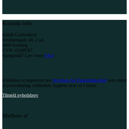
Kontakt info
Klinik Gahlenbeck
Jernbanegade 40, 2 sal,
6000 Kolding
CVR: 41169567
Spørgsmål? Læs vores
FAQ
Klinikken er registreret hos
Styrelsen for Patientsikkerhed
som sikrer
at journalføring, indikation, hygiene m.m. er I orden
Tilmeld nyhedsbrev
Medlem af