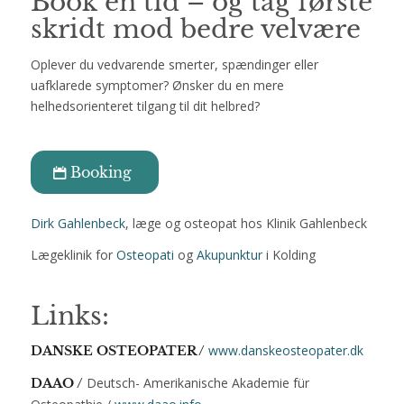
Book en tid – og tag første
skridt mod bedre velvære
Oplever du vedvarende smerter, spændinger eller
uafklarede symptomer? Ønsker du en mere
helhedsorienteret tilgang til dit helbred?
Booking
Dirk Gahlenbeck
, læge og osteopat hos Klinik Gahlenbeck
Lægeklinik for
Osteopati
og
Akupunktur
i Kolding
Links:
www.danskeosteopater.dk
DANSKE OSTEOPATER /
Deutsch- Amerikanische Akademie für
DAAO /