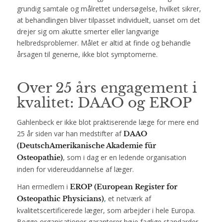
grundig samtale og målrettet undersøgelse, hvilket sikrer,
at behandlingen bliver tilpasset individuelt, uanset om det
drejer sig om akutte smerter eller langvarige
helbredsproblemer. Målet er altid at finde og behandle
årsagen til generne, ikke blot symptomerne.
Over 25 års engagement i
kvalitet:
DAAO
og EROP
Gahlenbeck er ikke blot praktiserende læge for mere end
25 år siden var han medstifter af
DAAO
(DeutschAmerikanische Akademie für
, som i dag er en ledende organisation
Osteopathie)
inden for videreuddannelse af læger.
Han ermedlem i
EROP (European Register for
,
et netværk af
Osteopathic Physicians)
kvalitetscertificerede læger, som arbejder i hele Europa.
Begge organisationer garanterer høje faglige standarder