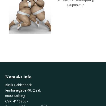
Kontakt info
Klinik Gahlenbeck
Jernbanegade 40, 2 sal,
6000 Kolding
CVR: 41169567