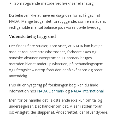
Som rogivende metode ved livskriser eller sorg
Du behøver ikke at have en diagnose for at få gavn af
NADA. Mange bruger det forebyggende, som en måde at
vedligeholde mental balance på, i vores travle hverdag.
Videnskabelig baggrund
Der findes flere studier, som viser, at NADA kan hjælpe
med at reducere stresshormoner, forbedre søvn og
mindske abstinenssymptomer. I Danmark bruges
metoden blandt andet i psykiatrien, på behandlingshjem
og i fængsler – netop fordi den er så skånsom og bredt
anvendelig.
Hvis du er nysgerrig på forskningen bag, kan du finde
information hos
NADA Danmark
og
NADA International
.
Men for os handler det i sidste ende ikke kun om tal og
undersøgelser. Det handler om det, vi ser i stolen foran
os: Ansigtet, der slapper af. Åndedrættet, der bliver dybere.