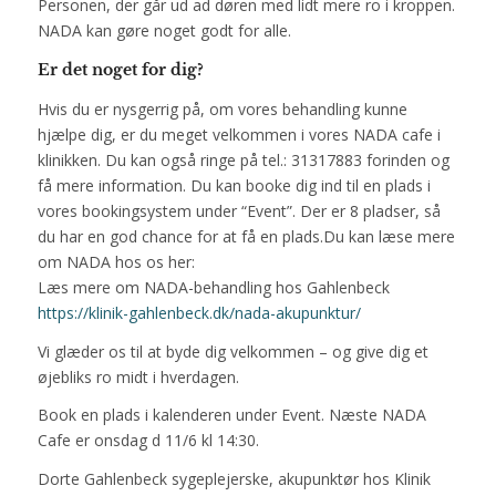
Personen, der går ud ad døren med lidt mere ro i kroppen.
NADA kan gøre noget godt for alle.
Er det noget for dig?
Hvis du er nysgerrig på, om vores behandling kunne
hjælpe dig, er du meget velkommen i vores NADA cafe i
klinikken. Du kan også ringe på tel.: 31317883 forinden og
få mere information. Du kan booke dig ind til en plads i
vores bookingsystem under “Event”. Der er 8 pladser, så
du har en god chance for at få en plads.Du kan læse mere
om NADA hos os her:
Læs mere om NADA-behandling hos Gahlenbeck
https://klinik-gahlenbeck.dk/nada-akupunktur/
Vi glæder os til at byde dig velkommen – og give dig et
øjebliks ro midt i hverdagen.
Book en plads i kalenderen under Event. Næste NADA
Cafe er onsdag d 11/6 kl 14:30.
Dorte Gahlenbeck sygeplejerske, akupunktør hos Klinik