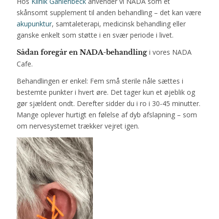
Hos
Klinik Gahlenbeck
anvender vi NADA som et
skånsomt supplement til anden behandling – det kan være
akupunktur
, samtaleterapi, medicinsk behandling eller
ganske enkelt som støtte i en svær periode i livet.
i vores NADA
Sådan foregår en NADA-behandling
Cafe.
Behandlingen er enkel: Fem små sterile nåle sættes i
bestemte punkter i hvert øre. Det tager kun et øjeblik og
gør sjældent ondt. Derefter sidder du i ro i 30-45 minutter.
Mange oplever hurtigt en følelse af dyb afslapning – som
om nervesystemet trækker vejret igen.