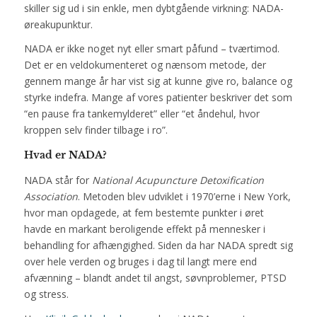
skiller sig ud i sin enkle, men dybtgående virkning: NADA-
øreakupunktur.
NADA er ikke noget nyt eller smart påfund – tværtimod.
Det er en veldokumenteret og nænsom metode, der
gennem mange år har vist sig at kunne give ro, balance og
styrke indefra. Mange af vores patienter beskriver det som
“en pause fra tankemylderet” eller “et åndehul, hvor
kroppen selv finder tilbage i ro”.
Hvad er NADA?
NADA står for
National Acupuncture Detoxification
Association
. Metoden blev udviklet i 1970’erne i New York,
hvor man opdagede, at fem bestemte punkter i øret
havde en markant beroligende effekt på mennesker i
behandling for afhængighed. Siden da har NADA spredt sig
over hele verden og bruges i dag til langt mere end
afvænning – blandt andet til angst, søvnproblemer, PTSD
og stress.