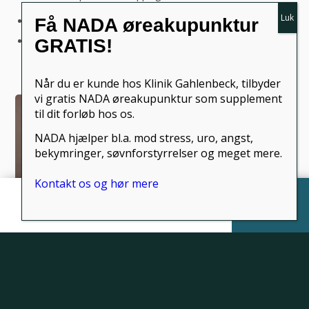
Øget velvære
Få NADA øreakupunktur
Øget kropslig og mental afslapning Øget blodcirkulation og
GRATIS!
-tilførsel Øget bevægelighed
Når du er kunde hos Klinik Gahlenbeck, tilbyder
vi gratis NADA øreakupunktur som supplement
til dit forløb hos os.
NADA hjælper bl.a. mod stress, uro, angst,
bekymringer, søvnforstyrrelser og meget mere.
Kontakt os og hør mere
Hjem
Menu
Book tid
Kontakt os